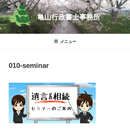
コ
ン
亀山行政書士事務所
テ
ン
ツ
へ
メニュー
ス
キ
ッ
010-seminar
プ