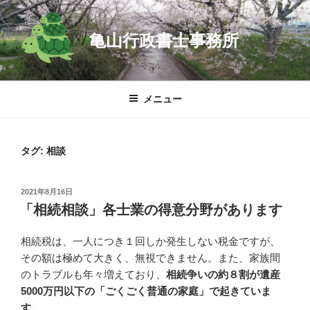
コ
ン
亀山行政書士事務所
テ
ン
ツ
へ
メニュー
ス
キ
ッ
タグ:
相談
プ
投
2021年8月16日
稿
「相続相談」各士業の得意分野があります
日:
相続税は、一人につき１回しか発生しない税金ですが、
その額は極めて大きく、無視できません。また、家族間
のトラブルも年々増えており、
相続争いの約８割が遺産
5000万円以下の「ごくごく普通の家庭」で起きていま
す。