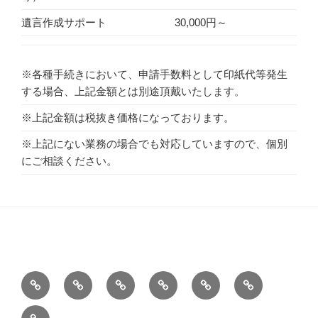
遺言作成サポート
30,000円～
※各種手続きにおいて、申請手数料として印紙代等発生
する場合、上記金額とは別途頂戴いたします。
※上記金額は税抜き価格になっております。
※上記にない業務の場合でも対応していますので、個別
にご相談ください。
ホ
プ
サ
業
事
お
ー
ロ
イ
務
務
問
田
ム
フ
ト
の
所
い