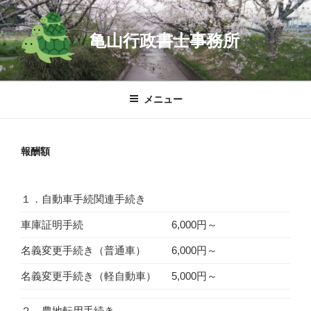
コ
ン
亀山行政書士事務所
テ
ン
ツ
へ
メニュー
ス
キ
ッ
報酬額
プ
１．自動車手続関連手続き
車庫証明手続
6,000円～
名義変更手続き（普通車）
6,000円～
名義変更手続き（軽自動車）
5,000円～
２．農地転用手続き